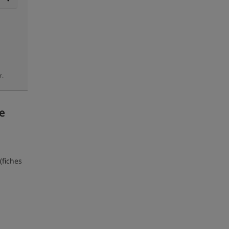
r.
e
(fiches