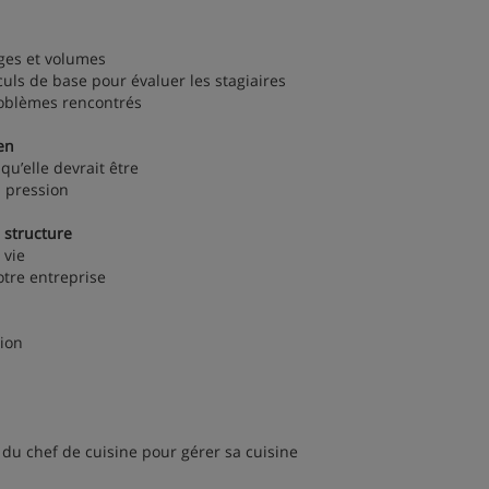
ges et volumes
uls de base pour évaluer les stagiaires
oblèmes rencontrés
en
u’elle devrait être
a pression
a structure
 vie
otre entreprise
tion
 du chef de cuisine pour gérer sa cuisine