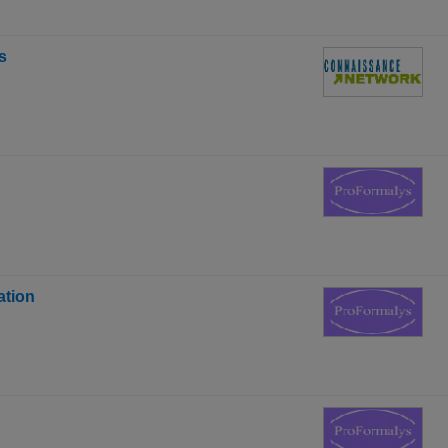
s
ation