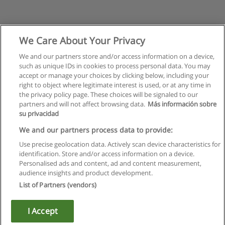
We Care About Your Privacy
We and our partners store and/or access information on a device,
such as unique IDs in cookies to process personal data. You may
accept or manage your choices by clicking below, including your
right to object where legitimate interest is used, or at any time in
the privacy policy page. These choices will be signaled to our
partners and will not affect browsing data.
Más información sobre
su privacidad
We and our partners process data to provide:
Use precise geolocation data. Actively scan device characteristics for
identification. Store and/or access information on a device.
Règles d'utilisation
Personalised ads and content, ad and content measurement,
audience insights and product development.
Confidentialité des données
List of Partners (vendors)
Contacter Educaedu
I Accept
Copyright © Educaedu Business S.L. - CIF : B-95610580: -
www.educaedu.fr