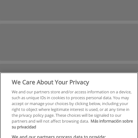
We Care About Your Privacy
We and our partners store and/or access information on a device,
such as unique IDs in cookies to process personal data. You may
accept or manage your choices by clicking below, including your
right to object where legitimate interest is used, or at any time in
Suivant
the privacy policy page. These choices will be signaled to our
partners and will not affect browsing data.
Más información sobre
Page
1
de
3
su privacidad
We and our partners process data to provide: