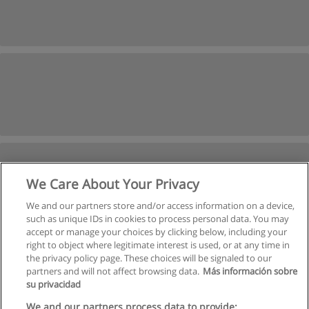
We Care About Your Privacy
We and our partners store and/or access information on a device,
such as unique IDs in cookies to process personal data. You may
accept or manage your choices by clicking below, including your
right to object where legitimate interest is used, or at any time in
Suivant
the privacy policy page. These choices will be signaled to our
partners and will not affect browsing data.
Más información sobre
Page
1
de
3
su privacidad
We and our partners process data to provide: