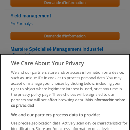
Demande d'information
Yield management
ProFormalys
Demande d'information
Mastère Spécialisé Management industriel
alimentaire
We Care About Your Privacy
AgroParisTech - Institut des sciences et industries du vivant et
de l’environnement
We and our partners store and/or access information on a device,
such as unique IDs in cookies to process personal data. You may
Demande d'information
accept or manage your choices by clicking below, including your
right to object where legitimate interest is used, or at any time in
the privacy policy page. These choices will be signaled to our
partners and will not affect browsing data.
Más información sobre
su privacidad
Règles d'utilisation
We and our partners process data to provide:
Use precise geolocation data. Actively scan device characteristics for
Confidentialité des données
identification. Store and/or access information on a device.