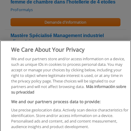
femme de chambre dans l'hotellerie de 4 etoiles
ProFormalys
Demande d'information
Mastère Spécialisé Management industriel
alimentaire
We Care About Your Privacy
AgroParisTech - Institut des sciences et industries du vivant et
de l’environnement
We and our partners store and/or access information on a device,
such as unique IDs in cookies to process personal data. You may
Demande d'information
accept or manage your choices by clicking below, including your
right to object where legitimate interest is used, or at any time in
the privacy policy page. These choices will be signaled to our
partners and will not affect browsing data.
Más información sobre
su privacidad
Règles d'utilisation
We and our partners process data to provide:
Use precise geolocation data. Actively scan device characteristics for
Confidentialité des données
identification. Store and/or access information on a device.
Personalised ads and content, ad and content measurement,
Contacter Educaedu
audience insights and product development.