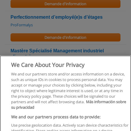
Demande d'information
Perfectionnement d’employé(e)s d’étages
ProFormalys
Demande d'information
Mastère Spécialisé Management industriel
alimentaire
We Care About Your Privacy
AgroParisTech - Institut des sciences et industries du vivant et
de l’environnement
We and our partners store and/or access information on a device,
such as unique IDs in cookies to process personal data. You may
Demande d'information
accept or manage your choices by clicking below, including your
right to object where legitimate interest is used, or at any time in
the privacy policy page. These choices will be signaled to our
partners and will not affect browsing data.
Más información sobre
su privacidad
Règles d'utilisation
We and our partners process data to provide:
Use precise geolocation data. Actively scan device characteristics for
Confidentialité des données
identification. Store and/or access information on a device.