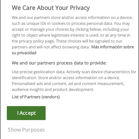
We Care About Your Privacy
AgroParisTech - Institut des sciences et industries du vivant et
de l’environnement
We and our partners store and/or access information on a device,
such as unique IDs in cookies to process personal data. You may
Demande d'information
accept or manage your choices by clicking below, including your
right to object where legitimate interest is used, or at any time in
the privacy policy page. These choices will be signaled to our
partners and will not affect browsing data.
Más información sobre
su privacidad
Règles d'utilisation
We and our partners process data to provide:
Use precise geolocation data. Actively scan device characteristics for
Confidentialité des données
identification. Store and/or access information on a device.
Personalised ads and content, ad and content measurement,
Contacter Educaedu
audience insights and product development.
List of Partners (vendors)
Copyright © Educaedu Business S.L. - CIF : B-95610580: -
www.educaedu.fr
I Accept
Show Purposes