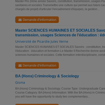
Master Pro 2ème année Savoirs, constitution, transmission, usages Par
sanitaires et sociales Transmettre une culture qui permet aux futurs c
chargés de projet) d'articuler l'encadrement d'équipes, la gestion...
Demande d'information
Master SCIENCES HUMAINES ET SOCIALES Savoirs
transmission, usages Sciences de l'éducation : éd
Université de Picardie Jules Verne
Master SCIENCES HUMAINES ET SOCIALES Savoirs : constitution, tra
l'éducation : éducation et formation Le Master II Recherche donne acc
sciences humaines et sociales. Cette formation interdisciplinaire, constr
Demande d'information
BA (Hons) Criminology & Sociology
Gisma
BA (Hons) Criminology & Sociology. Course Type: Undergraduate Caree
Course Category: BA (Hons) Information: With the BA (Hons) in Crimi
you will have the opportunity to study two complementary...