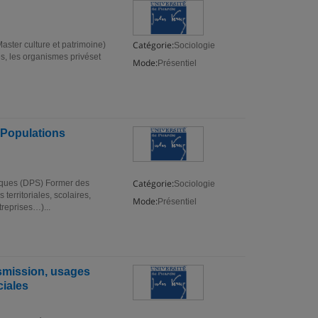
Catégorie:
aster culture et patrimoine)
Sociologie
les, les organismes privéset
Mode:
Présentiel
 Populations
Catégorie:
iques (DPS) Former des
Sociologie
territoriales, scolaires,
Mode:
Présentiel
treprises…)...
nsmission, usages
ciales