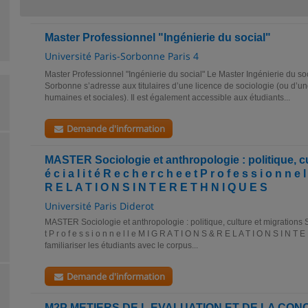
Master Professionnel "Ingénierie du social"
Université Paris-Sorbonne Paris 4
Master Professionnel "Ingénierie du social" Le Master Ingénierie du soc
Sorbonne s’adresse aux titulaires d’une licence de sociologie (ou d’un
humaines et sociales). Il est également accessible aux étudiants...
Demande d'information
MASTER Sociologie et anthropologie : politique, cu
é c i a l i t é R e c h e r c h e e t P r o f e s s i o n n e
R E L A T I O N S I N T E R E T H N I Q U E S
Université Paris Diderot
MASTER Sociologie et anthropologie : politique, culture et migrations S p é
t P r o f e s s i o n n e l l e M I G R A T I O N S & R E L A T I O N S I N T
familiariser les étudiants avec le corpus...
Demande d'information
M2P METIERS DE L EVALUATION ET DE LA CON