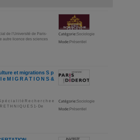
Catégorie:
ial de l’Université de Paris-
Sociologie
e autre licence des sciences
Mode:
Présentiel
lture et migrations S p
 l l e M I G R A T I O N S &
Catégorie:
 c i a l i t é R e c h e r c h e e
Sociologie
 E R E T H N I Q U E S 1- De
Mode:
Présentiel
CERTATION