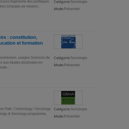
Catégorie:
cours Ingénierie des politiques
Sociologie
adres (chargés de mission,
Mode:
Présentiel
 : constitution,
ucation et formation
Catégorie:
nsmission, usages Sciences de
Sociologie
ès aux études doctorales en
Mode:
Présentiel
uite...
Catégorie:
r Path: Criminology / Sociology
Sociologie
nology & Sociology programme,
Mode:
Présentiel