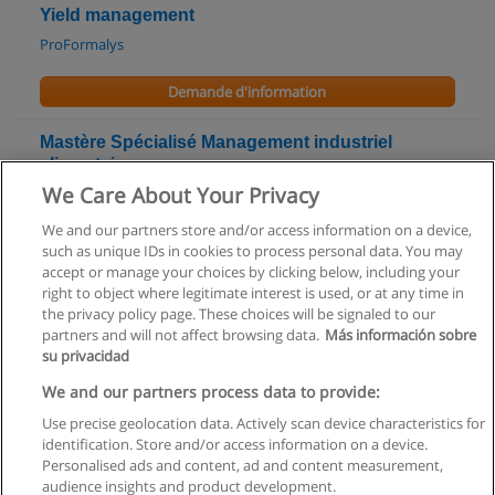
Yield management
ProFormalys
Demande d'information
Mastère Spécialisé Management industriel
alimentaire
We Care About Your Privacy
AgroParisTech - Institut des sciences et industries du vivant et
de l’environnement
We and our partners store and/or access information on a device,
such as unique IDs in cookies to process personal data. You may
Demande d'information
accept or manage your choices by clicking below, including your
right to object where legitimate interest is used, or at any time in
the privacy policy page. These choices will be signaled to our
partners and will not affect browsing data.
Más información sobre
su privacidad
Règles d'utilisation
We and our partners process data to provide:
Use precise geolocation data. Actively scan device characteristics for
Confidentialité des données
identification. Store and/or access information on a device.
Personalised ads and content, ad and content measurement,
Contacter Educaedu
audience insights and product development.