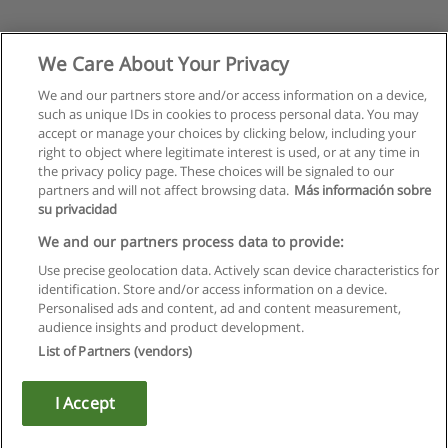
We Care About Your Privacy
We and our partners store and/or access information on a device,
such as unique IDs in cookies to process personal data. You may
Suivant
accept or manage your choices by clicking below, including your
Page
1
de
2
right to object where legitimate interest is used, or at any time in
the privacy policy page. These choices will be signaled to our
partners and will not affect browsing data.
Más información sobre
su privacidad
Règles d'utilisation
We and our partners process data to provide:
Use precise geolocation data. Actively scan device characteristics for
Confidentialité des données
identification. Store and/or access information on a device.
Personalised ads and content, ad and content measurement,
Contacter Educaedu
audience insights and product development.
List of Partners (vendors)
Copyright © Educaedu Business S.L. - CIF : B-95610580: -
www.educaedu.fr
I Accept