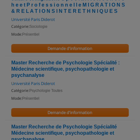
h e e t P r o f e s s i o n n e l l e M I G R A T I O N S
& R E L A T I O N S I N T E R E T H N I Q U E S
Université Paris Diderot
Catégorie:
Sociologie
Mode:
Présentiel
Demande d'information
Master Recherche de Psychologie Spécialité :
Médecine scientifique, psychopathologie et
psychanalyse
Université Paris Diderot
Catégorie:
Psychologie Toutes
Mode:
Présentiel
Demande d'information
Master Recherche de Psychologie Spécialité
Médecine scientifique, psychopathologie et
psychanalyse