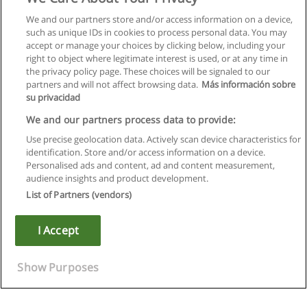
We and our partners store and/or access information on a device,
such as unique IDs in cookies to process personal data. You may
accept or manage your choices by clicking below, including your
right to object where legitimate interest is used, or at any time in
Précédent
Suivant
the privacy policy page. These choices will be signaled to our
partners and will not affect browsing data.
Más información sobre
Page
2
de
23
su privacidad
We and our partners process data to provide:
Use precise geolocation data. Actively scan device characteristics for
identification. Store and/or access information on a device.
Règles d'utilisation
Personalised ads and content, ad and content measurement,
audience insights and product development.
Confidentialité des données
List of Partners (vendors)
Contacter Educaedu
I Accept
Copyright © Educaedu Business S.L. - CIF : B-95610580: -
www.educaedu.fr
Show Purposes