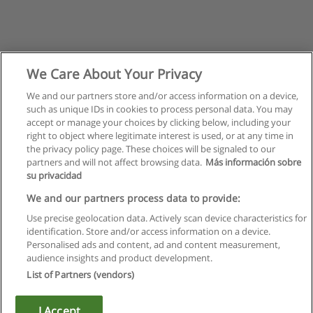
We Care About Your Privacy
We and our partners store and/or access information on a device,
such as unique IDs in cookies to process personal data. You may
Suivant
accept or manage your choices by clicking below, including your
Page
1
de
2
right to object where legitimate interest is used, or at any time in
the privacy policy page. These choices will be signaled to our
partners and will not affect browsing data.
Más información sobre
su privacidad
Règles d'utilisation
We and our partners process data to provide:
Use precise geolocation data. Actively scan device characteristics for
Confidentialité des données
identification. Store and/or access information on a device.
Personalised ads and content, ad and content measurement,
Contacter Educaedu
audience insights and product development.
List of Partners (vendors)
Copyright © Educaedu Business S.L. - CIF : B-95610580: -
www.educaedu.fr
I Accept